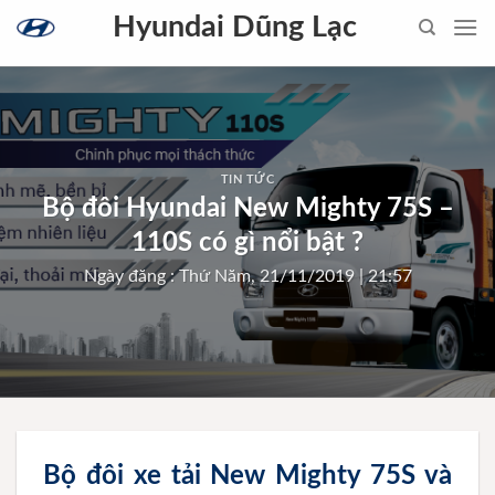
Skip
Hyundai Dũng Lạc
to
content
TIN TỨC
Bộ đôi Hyundai New Mighty 75S –
110S có gì nổi bật ?
Ngày đăng : Thứ Năm, 21/11/2019 | 21:57
Bộ đôi xe tải New Mighty 75S và