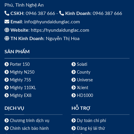
Phú, Tỉnh Nghệ An
CSKH
: 0946 387 666 -
Kinh Doanh
: 0946 387 666
Email
: info@hyundaidunglac.com
Website
: https://hyundaidunglac.com
TN Kinh Doanh
: Nguyễn Thị Hoa
SẢN PHẨM
Porter 150
Solati
Mighty N250
County
Mighty 75S
Universe
Mighty 110XL
Xcient
Mighty EX8
HD1000
DỊCH VỤ
HỖ TRỢ
Chương trình dịch vụ
Dự toán chi phí
Chính sách bảo hành
Đăng ký lái thử