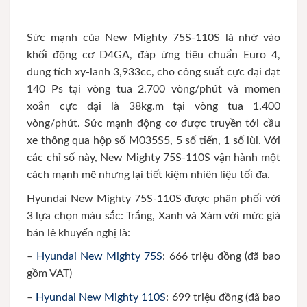
Sức mạnh của New Mighty 75S-110S là nhờ vào
khối động cơ D4GA, đáp ứng tiêu chuẩn Euro 4,
dung tích xy-lanh 3,933cc, cho công suất cực đại đạt
140 Ps tại vòng tua 2.700 vòng/phút và momen
xoắn cực đại là 38kg.m tại vòng tua 1.400
vòng/phút. Sức mạnh động cơ được truyền tới cầu
xe thông qua hộp số M035S5, 5 số tiến, 1 số lùi. Với
các chỉ số này, New Mighty 75S-110S vận hành một
cách mạnh mẽ nhưng lại tiết kiệm nhiên liệu tối đa.
Hyundai New Mighty 75S-110S được phân phối với
3 lựa chọn màu sắc: Trắng, Xanh và Xám với mức giá
bán lẻ khuyến nghị là:
–
Hyundai New Mighty 75S
: 666 triệu đồng (đã bao
gồm VAT)
–
Hyundai New Mighty 110S
: 699 triệu đồng (đã bao