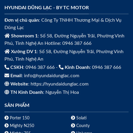
HYUNDAI DŨNG LẠC - BY TC MOTOR
Đơn vị chủ quản
: Công Ty TNHH Thương Mại & Dịch Vụ
Dũng Lạc
Showroom 1
: Số 58, Đường Nguyễn Trãi, Phường Vinh
Phú, Tỉnh Nghệ An Hotline: 0946 387 666
Xưởng DV 1
: Số 58, Đường Nguyễn Trãi, Phường Vinh
Phú, Tỉnh Nghệ An
CSKH
: 0946 387 666 -
Kinh Doanh
: 0946 387 666
Email
: info@hyundaidunglac.com
Website
: https://hyundaidunglac.com
TN Kinh Doanh
: Nguyễn Thị Hoa
SẢN PHẨM
Porter 150
Solati
Mighty N250
County