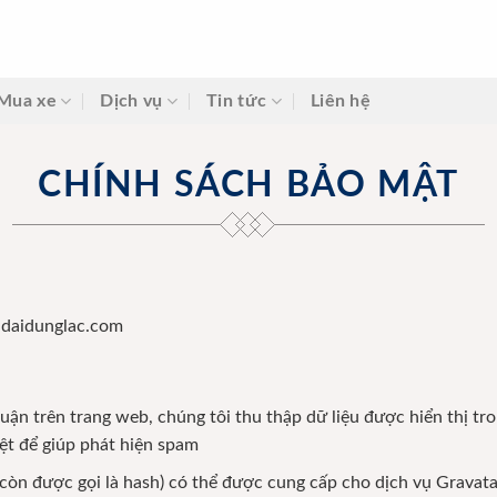
Mua xe
Dịch vụ
Tin tức
Liên hệ
CHÍNH SÁCH BẢO MẬT
undaidunglac.com
luận trên trang web, chúng tôi thu thập dữ liệu được hiển thị tr
ệt để giúp phát hiện spam
(còn được gọi là hash) có thể được cung cấp cho dịch vụ Grava