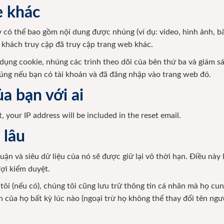
e khác
y có thể bao gồm nội dung được nhúng (ví dụ: video, hình ảnh, bà
khách truy cập đã truy cập trang web khác.
 dụng cookie, nhúng các trình theo dõi của bên thứ ba và giám 
úng nếu bạn có tài khoản và đã đăng nhập vào trang web đó.
ủa bạn với ai
, your IP address will be included in the reset email.
 lâu
luận và siêu dữ liệu của nó sẽ được giữ lại vô thời hạn. Điều nà
đợi kiểm duyệt.
ôi (nếu có), chúng tôi cũng lưu trữ thông tin cá nhân mà họ cu
 của họ bất kỳ lúc nào (ngoại trừ họ không thể thay đổi tên ngư