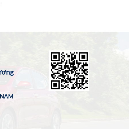
g
ương
T NAM