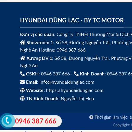
HYUNDAI DŨNG LẠC - BY TC MOTOR
Đơn vị chủ quản
: Công Ty TNHH Thương Mại & Dịch 
Showroom 1
: Số 58, Đường Nguyễn Trãi, Phường V
Nghệ An Hotline: 0946 387 666
Xưởng DV 1
: Số 58, Đường Nguyễn Trãi, Phường V
Nghệ An
CSKH
: 0946 387 666 -
Kinh Doanh
: 0946 387 6
Email
: info@hyundaidunglac.com
Website
: https://hyundaidunglac.com
TN Kinh Doanh
: Nguyễn Thị Hoa
Thời gian làm việc:
0946 387 666
Copyright