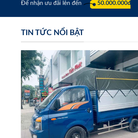
Để nhận ưu đãi lên đến
50.000.000đ
TIN TỨC NỔI BẬT