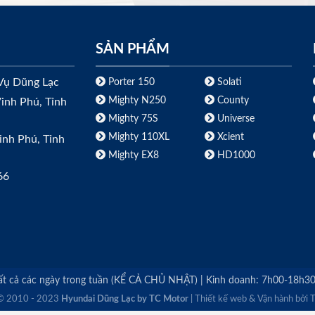
SẢN PHẨM
Vụ Dũng Lạc
Porter 150
Solati
Mighty N250
County
inh Phú, Tỉnh
Mighty 75S
Universe
Mighty 110XL
Xcient
inh Phú, Tỉnh
Mighty EX8
HD1000
66
 tất cả các ngày trong tuần (KỂ CẢ CHỦ NHẬT) | Kinh doanh: 7h00-18h3
 © 2010 - 2023
Hyundai Dũng Lạc by TC Motor
| Thiết kế web & Vận hành bởi