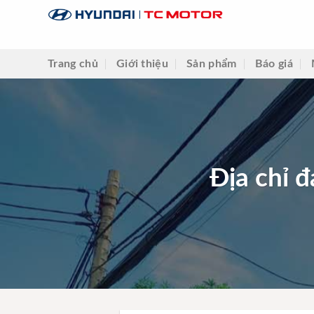
Skip
to
content
Trang chủ
Giới thiệu
Sản phẩm
Báo giá
Địa chỉ đ