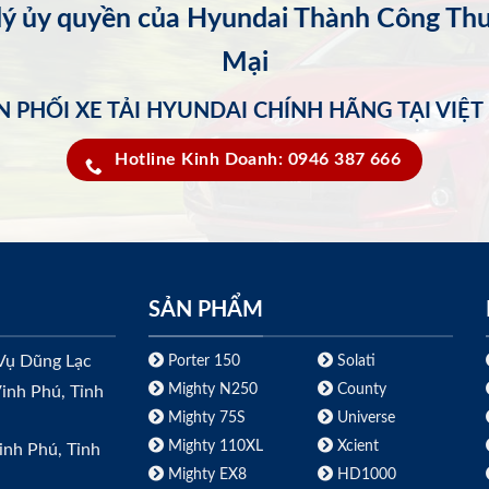
 lý ủy quyền của Hyundai Thành Công Th
Mại
 PHỐI XE TẢI HYUNDAI CHÍNH HÃNG TẠI VIỆ
Hotline Kinh Doanh: 0946 387 666
SẢN PHẨM
Vụ Dũng Lạc
Porter 150
Solati
Mighty N250
County
inh Phú, Tỉnh
Mighty 75S
Universe
Mighty 110XL
Xcient
inh Phú, Tỉnh
Mighty EX8
HD1000