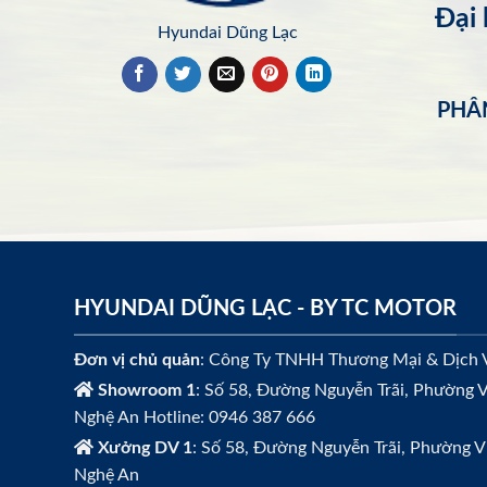
Đại
Hyundai Dũng Lạc
PHÂN
HYUNDAI DŨNG LẠC - BY TC MOTOR
Đơn vị chủ quản
: Công Ty TNHH Thương Mại & Dịch 
Showroom 1
: Số 58, Đường Nguyễn Trãi, Phường V
Nghệ An Hotline: 0946 387 666
Xưởng DV 1
: Số 58, Đường Nguyễn Trãi, Phường V
Nghệ An