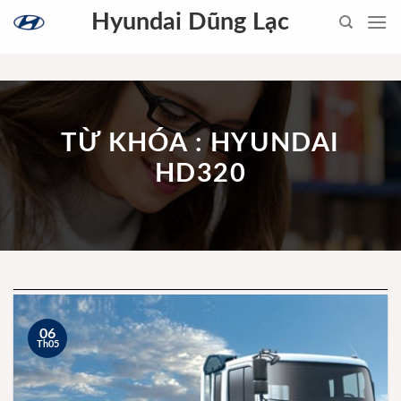
Skip
Hyundai Dũng Lạc
to
content
TỪ KHÓA : HYUNDAI
HD320
06
Th05