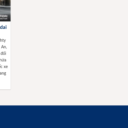
dai
hty
 An,
 đối
 hứa
ếc xe
ang