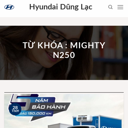
Skip
Hyundai Dũng Lạc
to
content
TỪ KHÓA : MIGHTY
N250
28
Th09