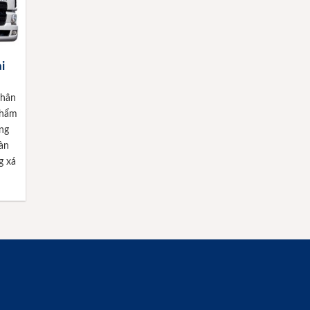
i
phân
phẩm
ng
oàn
g xá