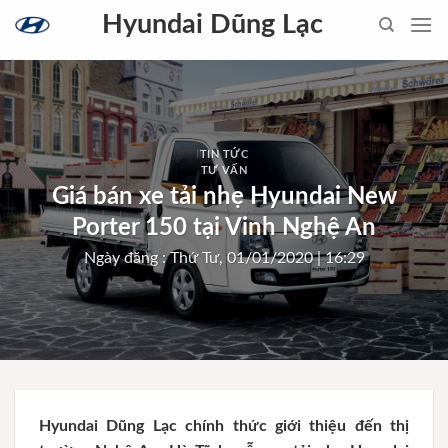
Skip
Hyundai Dũng Lạc
to
content
TIN TỨC
TƯ VẤN
Giá bán xe tải nhẹ Hyundai New
Porter 150 tại Vinh Nghệ An
Ngày đăng : Thứ Tư, 01/01/2020 | 16:29
Hyundai Dũng Lạc chính thức giới thiệu đến thị