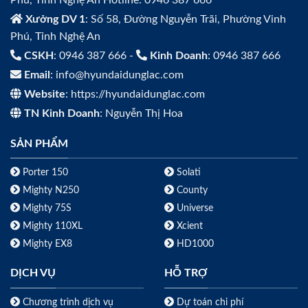
Xưởng DV 1
: Số 58, Đường Nguyễn Trãi, Phường Vinh
Phú, Tỉnh Nghệ An
CSKH
: 0946 387 666 -
Kinh Doanh
: 0946 387 666
Email
: info@hyundaidunglac.com
Website
: https://hyundaidunglac.com
TN Kinh Doanh
: Nguyễn Thị Hoa
SẢN PHẨM
Porter 150
Solati
Mighty N250
County
Mighty 75S
Universe
Mighty 110XL
Xcient
Mighty EX8
HD1000
DỊCH VỤ
HỖ TRỢ
Chương trình dịch vụ
Dự toán chi phí