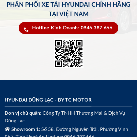
PHÂN PHỐI XE TẢI HYUNDAI CHÍNH HÃNG
TẠI VIỆT NAM
Hotline Kinh Doanh: 0946 387 666
HYUNDAI DŨNG LẠC - BY TC MOTOR
Đơn vị chủ quản
: Công Ty TNHH Thương Mại & Dịch Vụ
Dũng Lạc
Showroom 1
: Số 58, Đường Nguyễn Trãi, Phường Vinh
Phú, Tỉnh Nghệ An Hotline: 0946 387 666