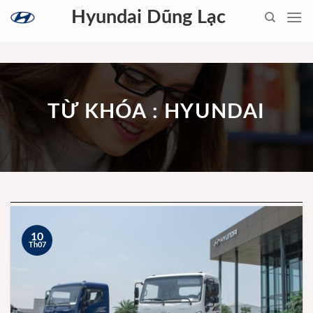
Skip
Hyundai Dũng Lạc
to
content
TỪ KHÓA : HYUNDAI
10
Th07