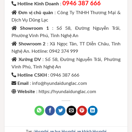
0946 387 666
Hotline Kinh Doanh
:
Đơn vị chủ quản
: Công Ty TNHH Thương Mại &
Dịch Vụ Dũng Lạc
Showroom 1
: Số 58, Đường Nguyễn Trãi,
Phường Vinh Phú, Tỉnh Nghệ An
Showroom 2
: Xã Ngọc Tân, TT Diễn Châu, Tỉnh
Nghệ An. Hotline: 0942 374 999
Xưởng DV
: Số 58, Đường Nguyễn Trãi, Phường
Vinh Phú, Tỉnh Nghệ An
Hotline CSKH
: 0946 387 666
Email
: info@hyundaidunglac.com
Website
: https://hyundaidunglac.com
Tag :
Hyundai
,
xe bus Hyundai
,
xe khách Hyundai