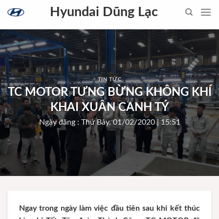
Skip
Hyundai Dũng Lạc
to
content
TIN TỨC
TC MOTOR TƯNG BỪNG KHÔNG KHÍ
KHAI XUÂN CANH TÝ
Ngày đăng : Thứ Bảy, 01/02/2020 | 15:51
Ngay trong ngày làm việc đầu tiên sau khi kết thúc