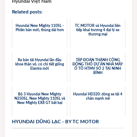
Hyundai Việt Nam
Related posts:
Hyundai New Mighty 110SL -
TC MOTOR và Hyundai liên
Phiên bản mới, thùng dài hơn
tiếp khai trương 4 đại lý xe
thương mại
Xe bán tải Hyundai lần đầu
TẬP ĐOÀN THÀNH CÔNG
khoe thân vỏ, có chi tiết giống
ĐỘNG THỔ DỰ ÁN NHÀ MÁY
Elantra mới
Ô TÔ HTMV SỐ 2 TẠI NINH
BÌNH
Bộ 3 Hyundai New Mighty
Hyundai HD320: dòng xe tải 4
N250SL, New Mighty 110SL và
chân mạnh mẽ
New Mighty EX8 GT bất bại
HYUNDAI DŨNG LẠC - BY TC MOTOR