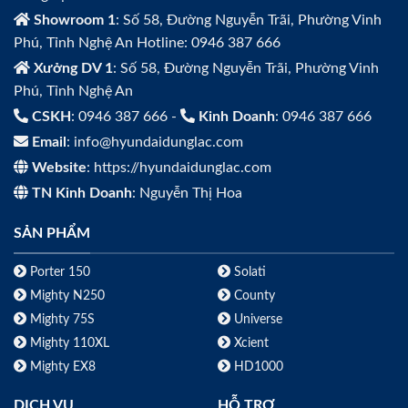
Showroom 1
: Số 58, Đường Nguyễn Trãi, Phường Vinh
Phú, Tỉnh Nghệ An Hotline: 0946 387 666
Xưởng DV 1
: Số 58, Đường Nguyễn Trãi, Phường Vinh
Phú, Tỉnh Nghệ An
CSKH
: 0946 387 666 -
Kinh Doanh
: 0946 387 666
Email
: info@hyundaidunglac.com
Website
: https://hyundaidunglac.com
TN Kinh Doanh
: Nguyễn Thị Hoa
SẢN PHẨM
Porter 150
Solati
Mighty N250
County
Mighty 75S
Universe
Mighty 110XL
Xcient
Mighty EX8
HD1000
DỊCH VỤ
HỖ TRỢ