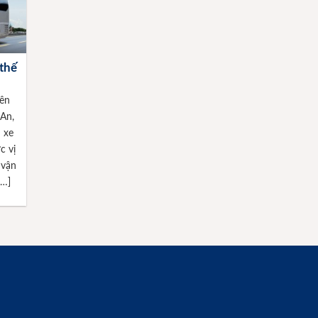
 thế
nên
 An,
 xe
c vị
 vận
[…]