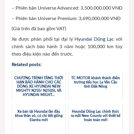
– Phiên bản Universe Advanced: 3,500,000,000 VNĐ
– Phiên bản Universe Premium: 3,690,000,000 VNĐ
(Giá trên đã bao gồm VAT)
Xe được phân phối tại đại lý
Hyundai Dũng Lạc
với
chính sách bảo hành 3 năm hoặc 100,000 km tùy
theo điệu kiện nào đến trước.
Related posts:
CHƯƠNG TRÌNH TĂNG THỜI
TC MOTOR khánh thành điểm
HẠN BẢO HÀNH CHO CÁC
trường tiểu học La Văn Cầu
DÒNG XE HYUNDAI NEW
tỉnh Đăk Nông
MIGHTY N250/ N250SL VÀ
HYUNDAI MIGHT...
Xe bán tải Hyundai lần đầu
Hyundai Dũng Lạc chính thức
khoe thân vỏ, có chi tiết giống
ra mắt New County với thiết kế
Elantra mới
hoàn toàn mới