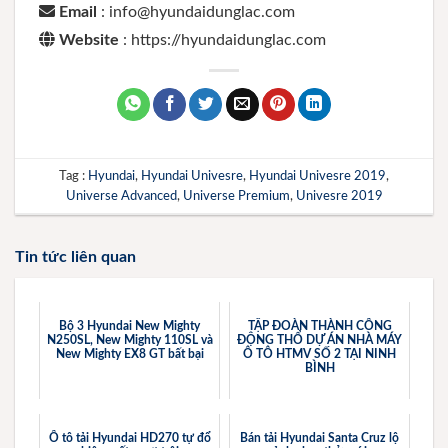
Email
: info@hyundaidunglac.com
Website
: https://hyundaidunglac.com
Tag :
Hyundai
,
Hyundai Univesre
,
Hyundai Univesre 2019
,
Universe Advanced
,
Universe Premium
,
Univesre 2019
Tin tức liên quan
Bộ 3 Hyundai New Mighty
TẬP ĐOÀN THÀNH CÔNG
N250SL, New Mighty 110SL và
ĐỘNG THỔ DỰ ÁN NHÀ MÁY
New Mighty EX8 GT bất bại
Ô TÔ HTMV SỐ 2 TẠI NINH
BÌNH
Ô tô tải Hyundai HD270 tự đổ
Bán tải Hyundai Santa Cruz lộ