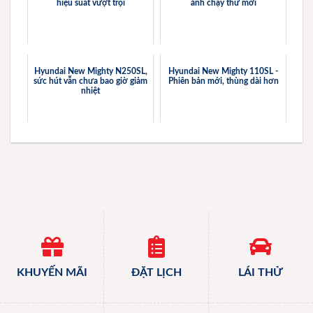
hiệu suất vượt trội
ảnh chạy thử mới
Hyundai New Mighty N250SL,
Hyundai New Mighty 110SL -
sức hút vẫn chưa bao giờ giảm
Phiên bản mới, thùng dài hơn
nhiệt
KHUYẾN MÃI
ĐẶT LỊCH
LÁI THỬ