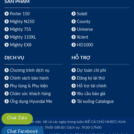
SẢN PHẨM
Porter 150
Solati
Mighty N250
County
Mighty 75S
Universe
Mighty 110XL
Xcient
Mighty EX8
HD1000
DỊCH VỤ
HỖ TRỢ
Chương trình dịch vụ
Dự toán chi phí
Chính sách bảo hành
Đăng ký lái thử
Phụ tùng & Phụ kiện
Hỗ trợ tài chính
Chăm sóc khách hàng
Yêu cầu báo giá
Ứng dụng Hyundai Me
Tải xuống Catalogue
Chat Zalo
Thời gian làm việc: tất cả các ngày trong tuần (KỂ CẢ CHỦ NHẬT) | Kinh
doanh: 7h00-18h30 | Dịch vụ: 7h30-17h00
Chat Facebook