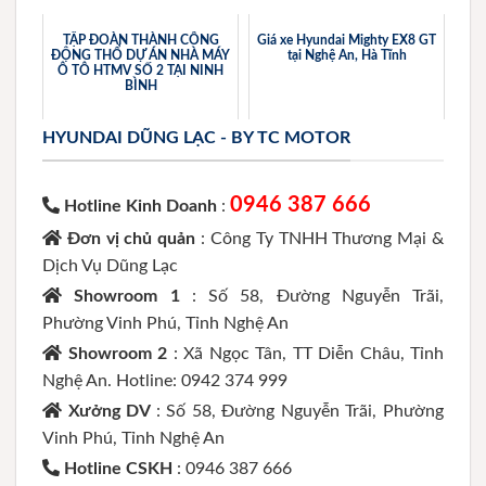
TẬP ĐOÀN THÀNH CÔNG
Giá xe Hyundai Mighty EX8 GT
ĐỘNG THỔ DỰ ÁN NHÀ MÁY
tại Nghệ An, Hà Tĩnh
Ô TÔ HTMV SỐ 2 TẠI NINH
BÌNH
HYUNDAI DŨNG LẠC - BY TC MOTOR
0946 387 666
Hotline Kinh Doanh
:
Đơn vị chủ quản
: Công Ty TNHH Thương Mại &
Dịch Vụ Dũng Lạc
Showroom 1
: Số 58, Đường Nguyễn Trãi,
Phường Vinh Phú, Tỉnh Nghệ An
Showroom 2
: Xã Ngọc Tân, TT Diễn Châu, Tỉnh
Nghệ An. Hotline: 0942 374 999
Xưởng DV
: Số 58, Đường Nguyễn Trãi, Phường
Vinh Phú, Tỉnh Nghệ An
Hotline CSKH
: 0946 387 666