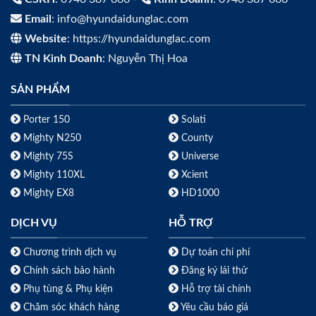
Email
: info@hyundaidunglac.com
Website
: https://hyundaidunglac.com
TN Kinh Doanh
: Nguyễn Thị Hoa
SẢN PHẨM
Porter 150
Solati
Mighty N250
County
Mighty 75S
Universe
Mighty 110XL
Xcient
Mighty EX8
HD1000
DỊCH VỤ
HỖ TRỢ
Chương trình dịch vụ
Dự toán chi phí
Chính sách bảo hành
Đăng ký lái thử
Phụ tùng & Phụ kiện
Hỗ trợ tài chính
Chăm sóc khách hàng
Yêu cầu báo giá