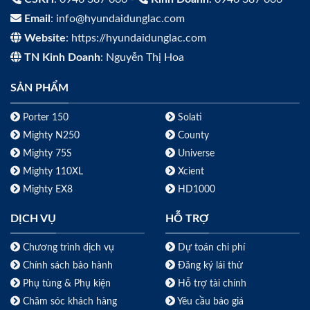
Email
: info@hyundaidunglac.com
Website
: https://hyundaidunglac.com
TN Kinh Doanh
: Nguyễn Thị Hoa
SẢN PHẨM
Porter 150
Solati
Mighty N250
County
Mighty 75S
Universe
Mighty 110XL
Xcient
Mighty EX8
HD1000
DỊCH VỤ
HỖ TRỢ
Chương trình dịch vụ
Dự toán chi phí
Chính sách bảo hành
Đăng ký lái thử
Phụ tùng & Phụ kiện
Hỗ trợ tài chính
Chăm sóc khách hàng
Yêu cầu báo giá