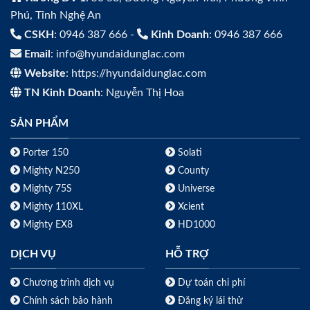
Phú, Tỉnh Nghệ An
CSKH
: 0946 387 666 -
Kinh Doanh
: 0946 387 666
Email
: info@hyundaidunglac.com
Website
: https://hyundaidunglac.com
TN Kinh Doanh
: Nguyễn Thị Hoa
SẢN PHẨM
Porter 150
Solati
Mighty N250
County
Mighty 75S
Universe
Mighty 110XL
Xcient
Mighty EX8
HD1000
DỊCH VỤ
HỖ TRỢ
Chương trình dịch vụ
Dự toán chi phí
Chính sách bảo hành
Đăng ký lái thử