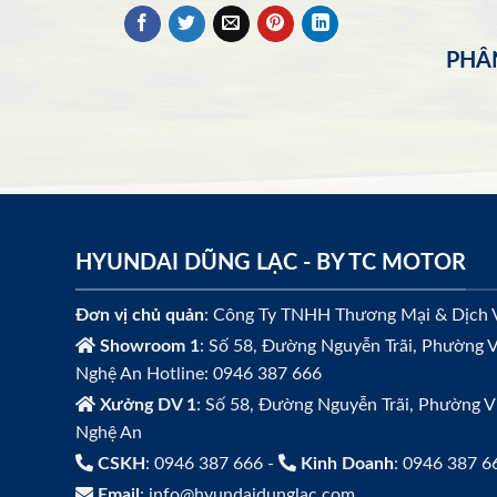
PHÂN
HYUNDAI DŨNG LẠC - BY TC MOTOR
Đơn vị chủ quản
: Công Ty TNHH Thương Mại & Dịch 
Showroom 1
: Số 58, Đường Nguyễn Trãi, Phường V
Nghệ An Hotline: 0946 387 666
Xưởng DV 1
: Số 58, Đường Nguyễn Trãi, Phường V
Nghệ An
CSKH
: 0946 387 666 -
Kinh Doanh
: 0946 387 6
Email
: info@hyundaidunglac.com