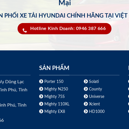
Mại
 PHỐI XE TẢI HYUNDAI CHÍNH HÃNG TẠI VIỆ
Hotline Kinh Doanh: 0946 387 666
SẢN PHẨM
Vụ Dũng Lạc
Porter 150
Solati
Mighty N250
County
inh Phú, Tỉnh
Mighty 75S
Universe
Mighty 110XL
Xcient
inh Phú, Tỉnh
Mighty EX8
HD1000
66