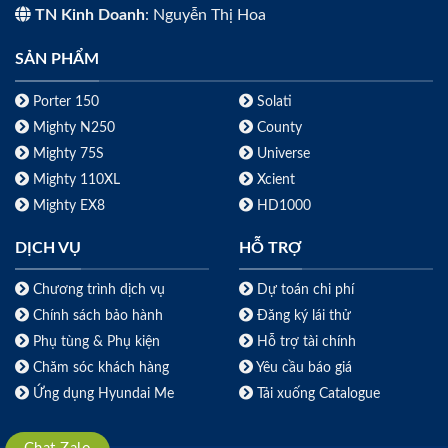
TN Kinh Doanh
: Nguyễn Thị Hoa
SẢN PHẨM
Porter 150
Solati
Mighty N250
County
Mighty 75S
Universe
Mighty 110XL
Xcient
Mighty EX8
HD1000
DỊCH VỤ
HỖ TRỢ
Chương trình dịch vụ
Dự toán chi phí
Chính sách bảo hành
Đăng ký lái thử
Phụ tùng & Phụ kiện
Hỗ trợ tài chính
Chăm sóc khách hàng
Yêu cầu báo giá
Ứng dụng Hyundai Me
Tải xuống Catalogue