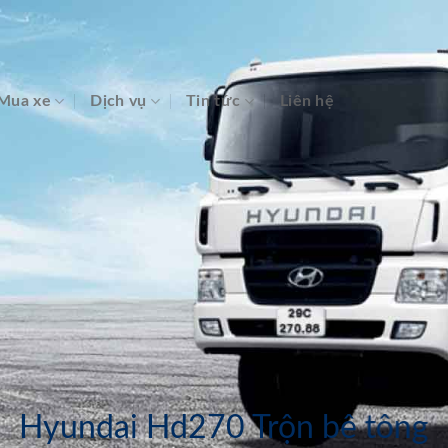
Mua xe
Dịch vụ
Tin tức
Liên hệ
Hyundai Hd270 Trộn bê tông