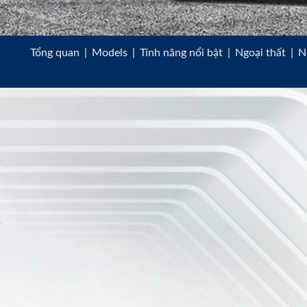
Tổng quan
|
Models
|
Tính năng nổi bật
|
Ngoại thất
|
N