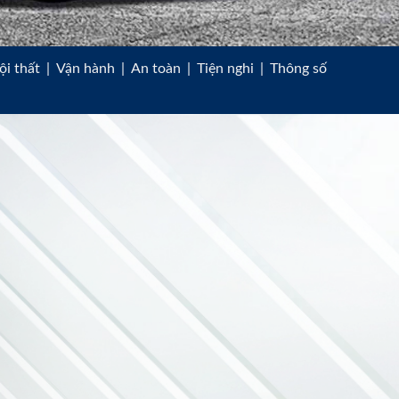
ội thất
|
Vận hành
|
An toàn
|
Tiện nghi
|
Thông số