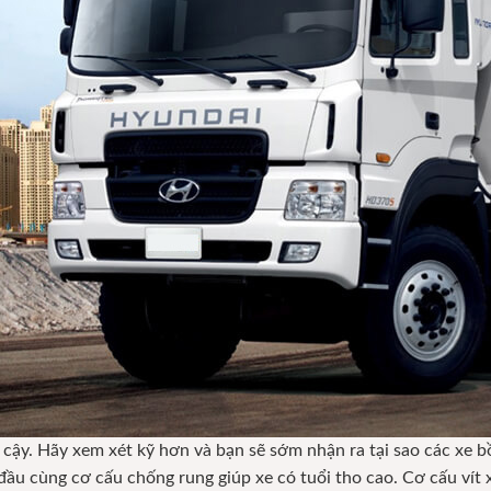
n cậy. Hãy xem xét kỹ hơn và bạn sẽ sớm nhận ra tại sao các xe 
 đầu cùng cơ cấu chống rung giúp xe có tuổi tho cao. Cơ cấu vít 